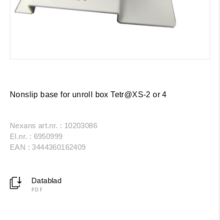
Nonslip base for unroll box Tetr@XS-2 or 4
Nexans art.nr. : 10203086
El.nr. : 6950999
EAN : 3444360162409
Datablad
PDF