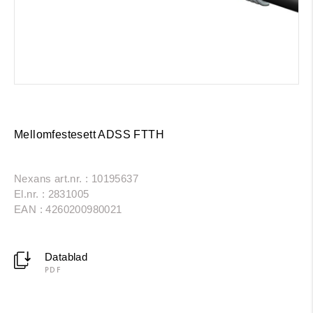
Mellomfestesett ADSS FTTH
Nexans art.nr. : 10195637
El.nr. : 2831005
EAN : 4260200980021
Datablad
PDF