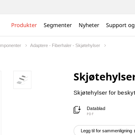
Produkter
Segmenter
Nyheter
Support og
omponenter
Adaptere - Fiberhaler - Skjøtehylser
Skjøtehylse
Skjøtehylser for beskyt
Datablad
PDF
Legg til for sammenligning