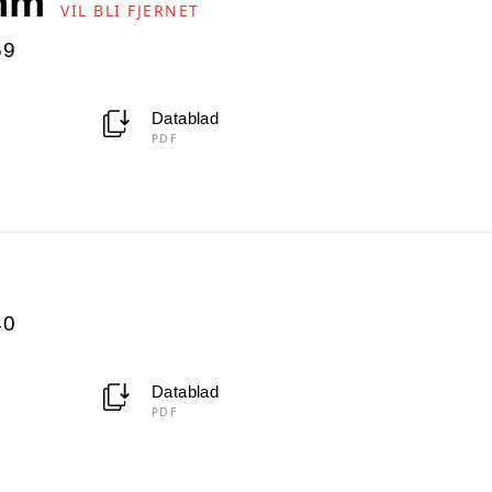
 mm
VIL BLI FJERNET
59
Datablad
PDF
40
Datablad
PDF