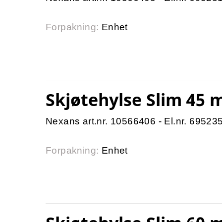
Forpakning:
Enhet
Skjøtehylse Slim 45
Nexans art.nr. 10566406 - El.nr. 69523
Forpakning:
Enhet