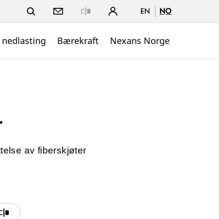
EN
NO
Close
 nedlasting
Bærekraft
Nexans Norge
r
telse av fiberskjøter