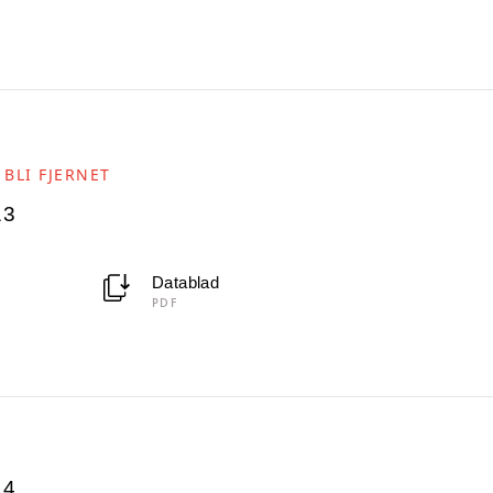
 BLI FJERNET
13
Datablad
PDF
14