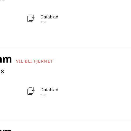
Datablad
PDF
 mm
VIL BLI FJERNET
58
Datablad
PDF