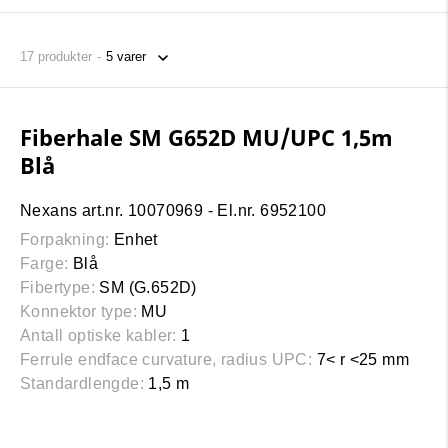
17
produkter
Fiberhale SM G652D MU/UPC 1,5m
Blå
Nexans art.nr. 10070969 - El.nr. 6952100
Forpakning:
Enhet
Farge:
Blå
Fibertype:
SM (G.652D)
Konnektor type:
MU
Antall optiske kabler:
1
Ferrule endface curvature, radius UPC:
7< r <25 mm
Standardlengde:
1,5 m