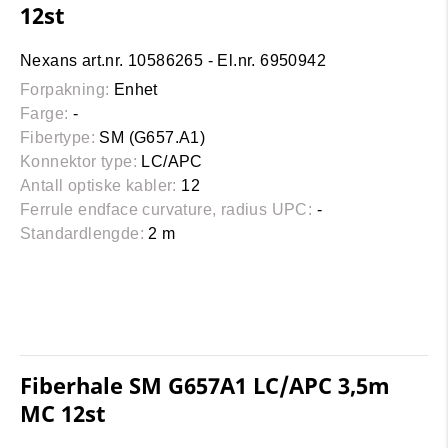
12st
Nexans art.nr. 10586265 - El.nr. 6950942
Forpakning:
Enhet
Farge:
-
Fibertype:
SM (G657.A1)
Konnektor type:
LC/APC
Antall optiske kabler:
12
Ferrule endface curvature, radius UPC:
-
Standardlengde:
2 m
Fiberhale SM G657A1 LC/APC 3,5m
MC 12st