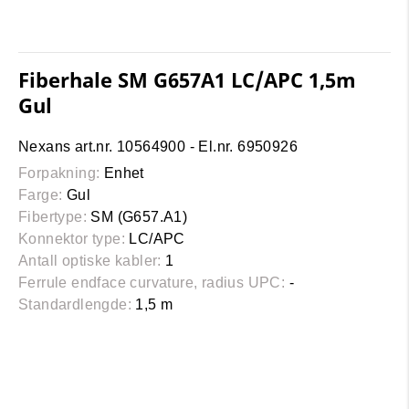
Fiberhale SM G657A1 LC/APC 1,5m
Gul
Nexans art.nr. 10564900 - El.nr. 6950926
Forpakning:
Enhet
Farge:
Gul
Fibertype:
SM (G657.A1)
Konnektor type:
LC/APC
Antall optiske kabler:
1
Ferrule endface curvature, radius UPC:
-
Standardlengde:
1,5 m