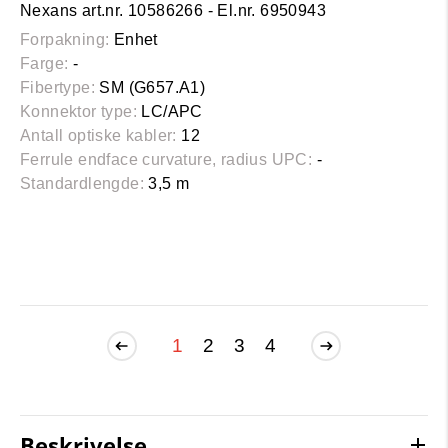
Nexans art.nr. 10586266 - El.nr. 6950943
Forpakning:
Enhet
Farge:
-
Fibertype:
SM (G657.A1)
Konnektor type:
LC/APC
Antall optiske kabler:
12
Ferrule endface curvature, radius UPC:
-
Standardlengde:
3,5 m
1
2
3
4
Beskrivelse