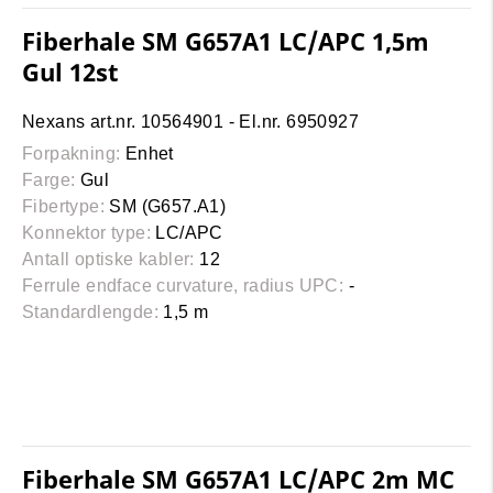
Fiberhale SM G657A1 LC/APC 1,5m
Gul 12st
Nexans art.nr. 10564901 - El.nr. 6950927
Forpakning:
Enhet
Farge:
Gul
Fibertype:
SM (G657.A1)
Konnektor type:
LC/APC
Antall optiske kabler:
12
Ferrule endface curvature, radius UPC:
-
Standardlengde:
1,5 m
Fiberhale SM G657A1 LC/APC 2m MC