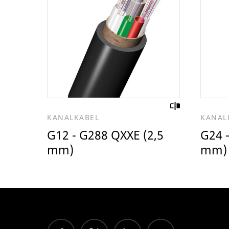
KANALKABEL
KANAL
G12 - G288 QXXE (2,5
G24 
mm)
mm)