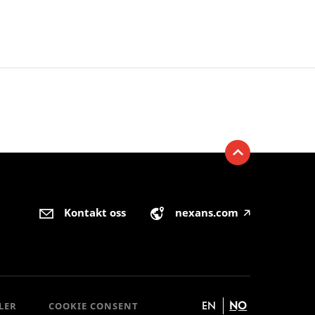
Kontakt oss
nexans.com
🡥
EN
NO
LER
COOKIE CONSENT