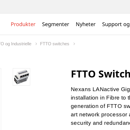
Produkter
Segmenter
Nyheter
Support og
TO og Industrielle
FTTO switches
FTTO Switch
Nexans LANactive Giga
installation in Fibre t
generation of FTTO swi
art network processor
security and redundanc