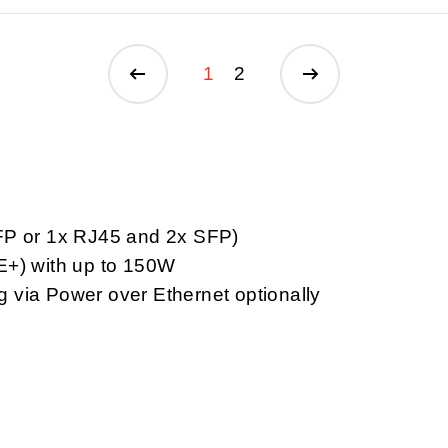
1
2
FP or 1x RJ45 and 2x SFP)
E+) with up to 150W
 via Power over Ethernet optionally