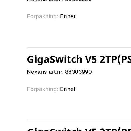
Forpakning:
Enhet
GigaSwitch V5 2TP(P
Nexans art.nr. 88303990
Forpakning:
Enhet