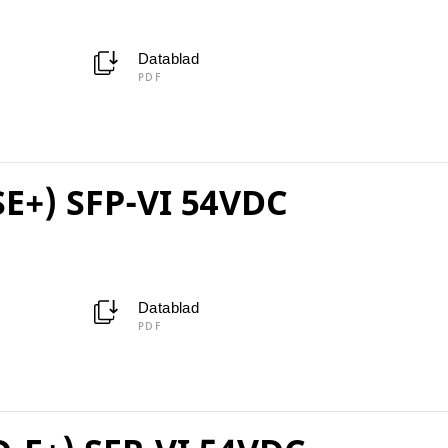
Datablad
PDF
SE+) SFP-VI 54VDC
Datablad
PDF