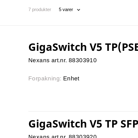
7
produkter
GigaSwitch V5 TP(PS
Nexans art.nr. 88303910
Forpakning:
Enhet
GigaSwitch V5 TP SF
Nexans art.nr. 88303920