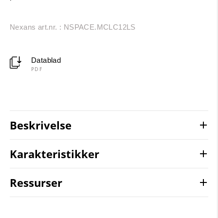
Nexans art.nr. : NSPACE.MCLC12LS
Datablad
PDF
Beskrivelse
Karakteristikker
Ressurser