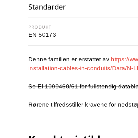
Standarder
PRODUKT
EN 50173
Denne familien er erstattet av
https://w
installation-cables-in-conduits/Data/N
Se El 1099460/61 for fullstendig databl
Rørene tilfredsstiller kravene for nedstø