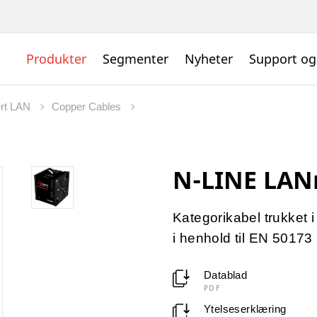
Produkter
Segmenter
Nyheter
Support og
ert LAN
Copper Cables
N-LINE LAN
Kategorikabel trukket 
i henhold til EN 50173
Datablad
PDF
Ytelseserklæring