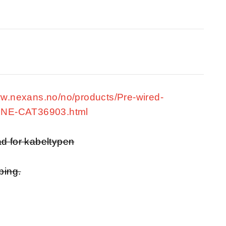
ww.nexans.no/no/products/Pre-wired-
-LINE-CAT36903.html
ad for kabeltypen
ping.