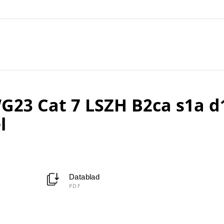
23 Cat 7 LSZH B2ca s1a d
l
Datablad
PDF