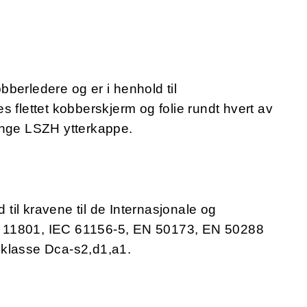
berledere og er i henhold til
 flettet kobberskjerm og folie rundt hvert av
ange LSZH ytterkappe.
il kravene til de Internasjonale og
 11801, IEC 61156-5, EN 50173, EN 50288
nklasse Dca-s2,d1,a1.