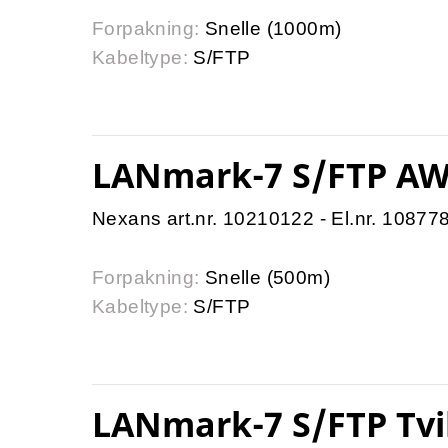
Forpakning:
Snelle (1000m)
Kabeltype:
S/FTP
LANmark-7 S/FTP AW
Nexans art.nr. 10210122 - El.nr. 10877
Forpakning:
Snelle (500m)
Kabeltype:
S/FTP
LANmark-7 S/FTP Tvi