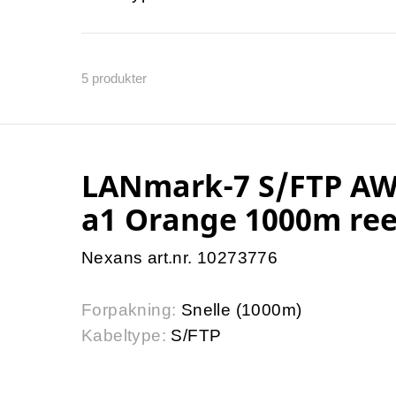
5
produkter
LANmark-7 S/FTP AWG
a1 Orange 1000m ree
Nexans art.nr. 10273776
Forpakning:
Snelle (1000m)
Kabeltype:
S/FTP