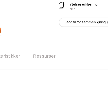
Ytelseserklæring
PDF
Legg til for sammenligning
eristikker
Ressurser