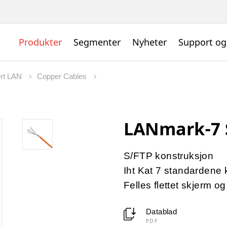
Produkter
Segmenter
Nyheter
Support og
ert LAN
Copper Cables
LANmark-7 
S/FTP konstruksjon
Iht Kat 7 standardene
Felles flettet skjerm og
Datablad
PDF