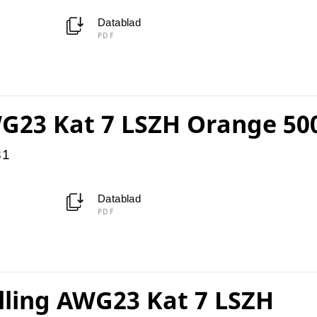
Datablad
PDF
G23 Kat 7 LSZH Orange 5
81
Datablad
PDF
lling AWG23 Kat 7 LSZH