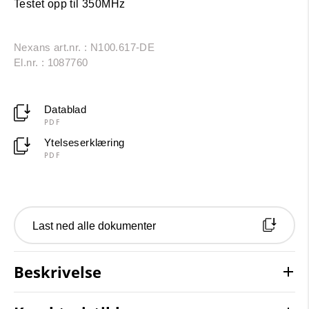
Testet opp til 350MHz
Nexans art.nr. : N100.617-DE
El.nr. : 1087760
Datablad
PDF
Ytelseserklæring
PDF
Last ned alle dokumenter
Beskrivelse