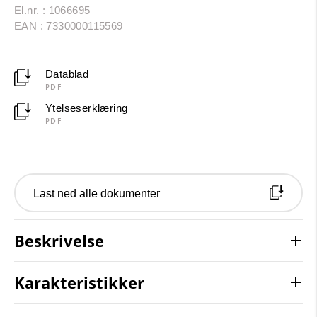
El.nr. : 1066695
EAN : 7330000115569
Datablad
PDF
Ytelseserklæring
PDF
Last ned alle dokumenter
Beskrivelse
Karakteristikker