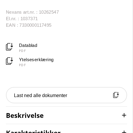
Nexans art.nr. : 10262547
El.nr. : 1037371
EAN : 7330000117495
Datablad
PDF
Ytelseserklæring
PDF
Last ned alle dokumenter
Beskrivelse
Karakteristikker