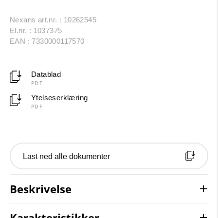
Nexans art.nr. : 10262545
El.nr. : 1037375
EAN : 7330000117570
Datablad
PDF
Ytelseserklæring
PDF
Last ned alle dokumenter
Beskrivelse
Karakteristikker