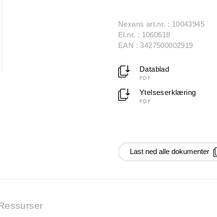
Nexans art.nr. : 10043945
El.nr. : 1060618
EAN : 3427500002919
Datablad
PDF
Ytelseserklæring
PDF
Last ned alle dokumenter
Ressurser