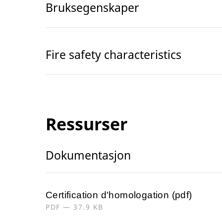
Bruksegenskaper
Fire safety characteristics
Ressurser
Dokumentasjon
Certification d'homologation (pdf)
PDF — 37.9 KB