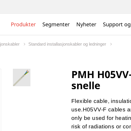
Produkter
Segmenter
Nyheter
Support og
sjonskabler
Standard installasjonskabler og ledninger
PMH H05VV-
snelle
Flexible cable, insula
use.H05VV-F cables ar
only be used for heati
risk of radiations or co