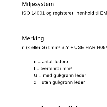
Miljøsystem
ISO 14001 og registeret i henhold til E
Merking
n (x eller G) t mm² S.Y + USE HAR H05
n = antall ledere
t = tverrsnitt i mm²
G = med gul/grønn leder
x = uten gul/grønn leder