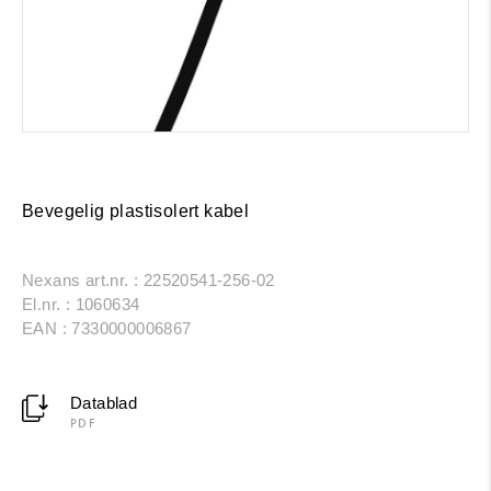
Bevegelig plastisolert kabel
Nexans art.nr. : 22520541-256-02
El.nr. : 1060634
EAN : 7330000006867
Datablad
PDF