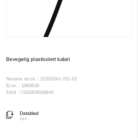
Bevegelig plastisolert kabel
Nexans art.nr. : 22520541-251-02
El.nr. : 1060630
EAN : 7330000006843
Datablad
PDF