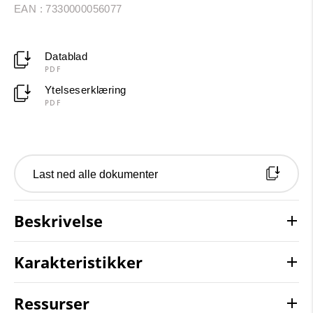
EAN : 7330000056077
Datablad
PDF
Ytelseserklæring
PDF
Last ned alle dokumenter
Beskrivelse
Karakteristikker
Ressurser