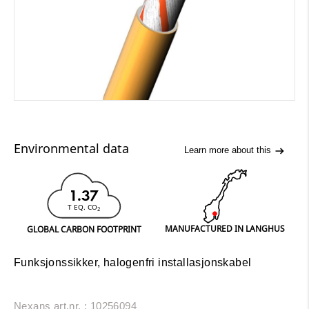
Environmental data
Learn more about this
1.37
T EQ. CO
2
MANUFACTURED IN LANGHUS
GLOBAL CARBON FOOTPRINT
Funksjonssikker, halogenfri installasjonskabel
Nexans art.nr. : 10256094