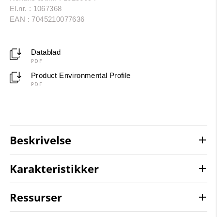
El.nr. : 1067368
EAN : 7045210077636
Datablad
PDF
Product Environmental Profile
PDF
Beskrivelse
Karakteristikker
Ressurser