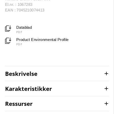
El.nr. : 1067283
EAN : 7045210074413
Datablad
PDF
Product Environmental Profile
PDF
Beskrivelse
Karakteristikker
Ressurser