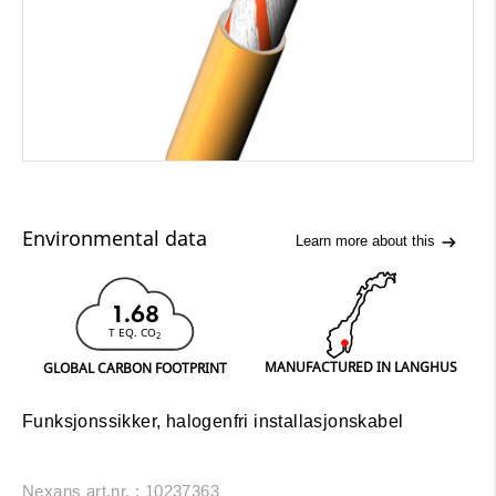
Environmental data
Learn more about this
1.68
T EQ. CO
2
MANUFACTURED IN LANGHUS
GLOBAL CARBON FOOTPRINT
Funksjonssikker, halogenfri installasjonskabel
Nexans art.nr. : 10237363