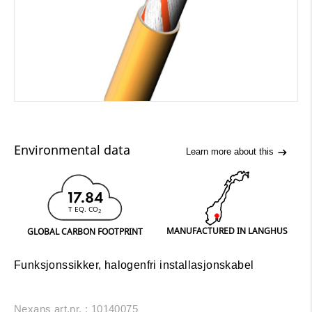
Environmental data
Learn more about this
17.84
T EQ. CO
2
MANUFACTURED IN LANGHUS
GLOBAL CARBON FOOTPRINT
Funksjonssikker, halogenfri installasjonskabel
Nexans art.nr. : 10140075