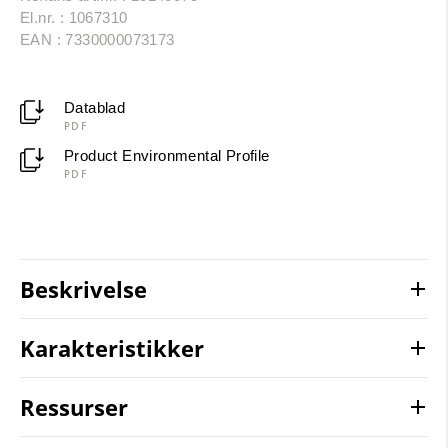
El.nr. : 1067310
EAN : 7330000073173
Datablad
PDF
Product Environmental Profile
PDF
Beskrivelse
Karakteristikker
Ressurser