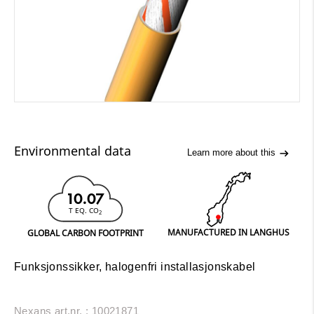
Environmental data
Learn more about this
10.07
T EQ. CO
2
MANUFACTURED IN LANGHUS
GLOBAL CARBON FOOTPRINT
Funksjonssikker, halogenfri installasjonskabel
Nexans art.nr. : 10021871