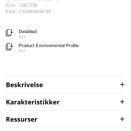
El.nr. : 1067298
EAN : 7330000056749
Datablad
PDF
Product Environmental Profile
PDF
Beskrivelse
Karakteristikker
Ressurser