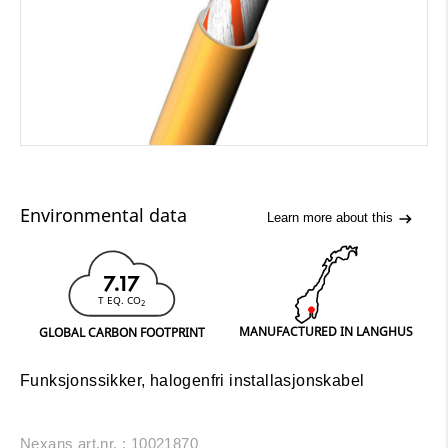
Environmental data
Learn more about this
7.17
T EQ. CO
2
MANUFACTURED IN LANGHUS
GLOBAL CARBON FOOTPRINT
Funksjonssikker, halogenfri installasjonskabel
Nexans art.nr. : 10021870