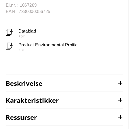
El.nr. : 1067289
EAN : 7330000056725
Datablad
PDF
Product Environmental Profile
PDF
Beskrivelse
Karakteristikker
Ressurser