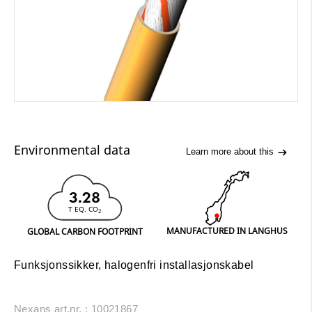
Environmental data
Learn more about this
3.28
T EQ. CO
2
MANUFACTURED IN LANGHUS
GLOBAL CARBON FOOTPRINT
Funksjonssikker, halogenfri installasjonskabel
Nexans art.nr. : 10021867