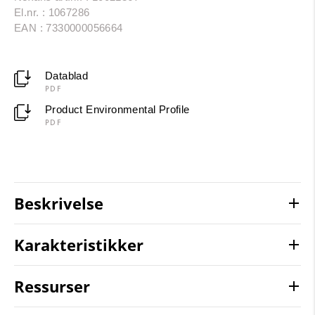
El.nr. : 1067286
EAN : 7330000056664
Datablad
PDF
Product Environmental Profile
PDF
Beskrivelse
Karakteristikker
Ressurser