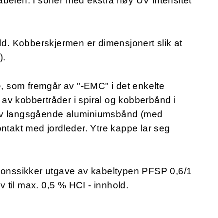
abelen. I soner med ekstra høy UV intensitet
odd. Kobberskjermen er dimensjonert slik at
).
se, som fremgår av "-EMC" i det enkelte
av kobbertråder i spiral og kobberbånd i
 av langsgående aluminiumsbånd (med
ontakt med jordleder. Ytre kappe lar seg
sjonssikker utgave av kabeltypen PFSP 0,6/1
til max. 0,5 % HCI - innhold.