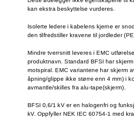
Dette ødelegger ikke egenskapene til k
kan ekstra beskyttelse vurderes.
Isolerte ledere i kabelens kjerne er sn
den tilfredstiller kravene til jordleder (PE
Mindre tverrsnitt leveres i EMC utførel
produktnavn. Standard BFSI har skjerm 
motspiral. EMC variantene har skjerm
åpning/glippe ikke større enn 4 mm) i k
avmantle/skilles fra alu-tape(skjerm).
BFSI 0,6/1 kV er en halogenfri og funk
kV. Oppfyller NEK IEC 60754-1 med krav 