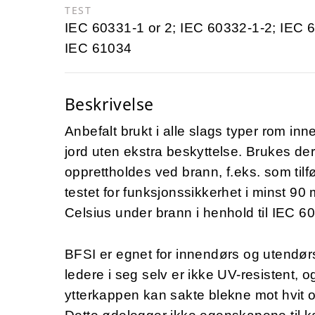
TEST
IEC 60331-1 or 2; IEC 60332-1-2; IEC 
IEC 61034
Beskrivelse
Anbefalt brukt i alle slags typer rom in
jord uten ekstra beskyttelse. Brukes de
opprettholdes ved brann, f.eks. som tilfø
testet for funksjonssikkerhet i minst 90
Celsius under brann i henhold til IEC 6
BFSI er egnet for innendørs og utendørs
ledere i seg selv er ikke UV-resistent, 
ytterkappen kan sakte blekne mot hvit ove