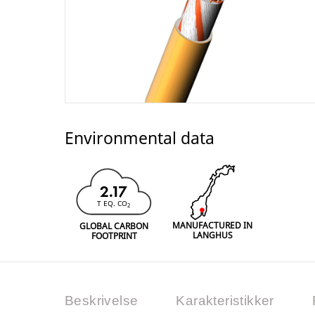
Environmental data
2.17
T EQ. CO
2
MANUFACTURED IN
GLOBAL CARBON
LANGHUS
FOOTPRINT
Beskrivelse
Karakteristikker