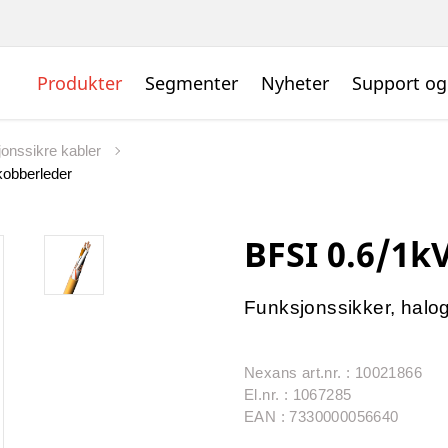
Produkter
Segmenter
Nyheter
Support og
jonssikre kabler
obberleder
BFSI 0.6/1k
Funksjonssikker, halog
Nexans art.nr. : 10021866
El.nr. : 1067285
EAN : 7330000056640