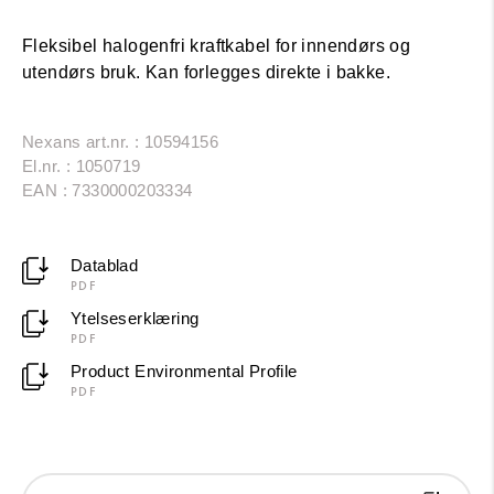
Fleksibel halogenfri kraftkabel for innendørs og
utendørs bruk. Kan forlegges direkte i bakke.
Nexans art.nr. : 10594156
El.nr. : 1050719
EAN : 7330000203334
Datablad
PDF
Ytelseserklæring
PDF
Product Environmental Profile
PDF