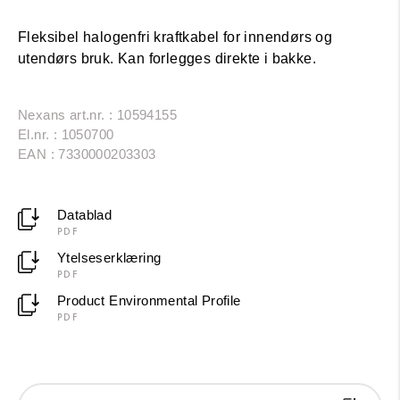
Fleksibel halogenfri kraftkabel for innendørs og
utendørs bruk. Kan forlegges direkte i bakke.
Nexans art.nr. : 10594155
El.nr. : 1050700
EAN : 7330000203303
Datablad
PDF
Ytelseserklæring
PDF
Product Environmental Profile
PDF