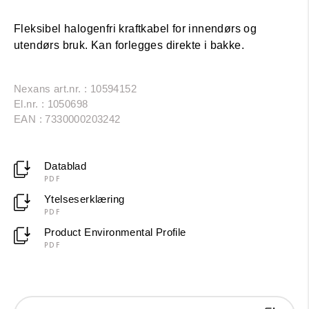
Fleksibel halogenfri kraftkabel for innendørs og
utendørs bruk. Kan forlegges direkte i bakke.
Nexans art.nr. : 10594152
El.nr. : 1050698
EAN : 7330000203242
Datablad
PDF
Ytelseserklæring
PDF
Product Environmental Profile
PDF