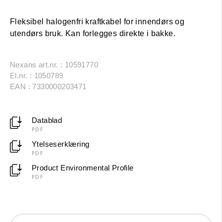
Fleksibel halogenfri kraftkabel for innendørs og
utendørs bruk. Kan forlegges direkte i bakke.
Nexans art.nr. : 10591770
El.nr. : 1050789
EAN : 7330000203471
Datablad
PDF
Ytelseserklæring
PDF
Product Environmental Profile
PDF