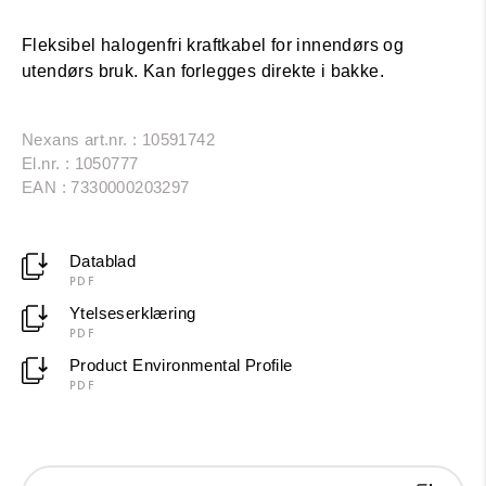
Fleksibel halogenfri kraftkabel for innendørs og
utendørs bruk. Kan forlegges direkte i bakke.
Nexans art.nr. : 10591742
El.nr. : 1050777
EAN : 7330000203297
Datablad
PDF
Ytelseserklæring
PDF
Product Environmental Profile
PDF