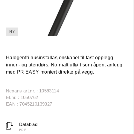
NY
Halogenfri husinstallasjonskabel til fast opplegg,
innen- og utendørs. Normalt utført som åpent anlegg
med PR EASY montert direkte på vegg.
Nexans art.nr. : 10593114
El.nr. : 1050762
EAN : 7045210139327
Datablad
PDF