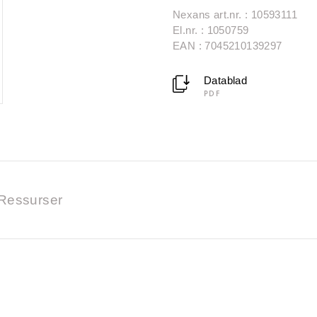
Nexans art.nr. : 10593111
El.nr. : 1050759
EAN : 7045210139297
Datablad
PDF
Ressurser