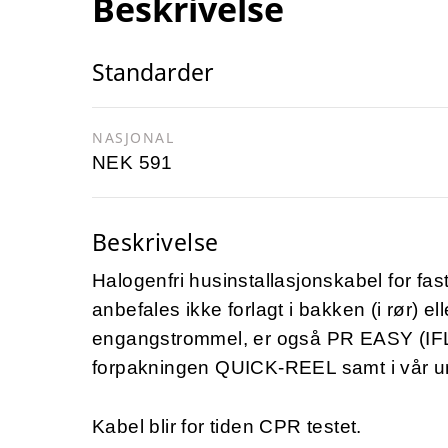
Beskrivelse
Standarder
NASJONAL
NEK 591
Beskrivelse
Halogenfri husinstallasjonskabel for fas
anbefales ikke forlagt i bakken (i rør) eller
engangstrommel, er også PR EASY (IFLI)
forpakningen QUICK-REEL samt i vår u
Kabel blir for tiden CPR testet.