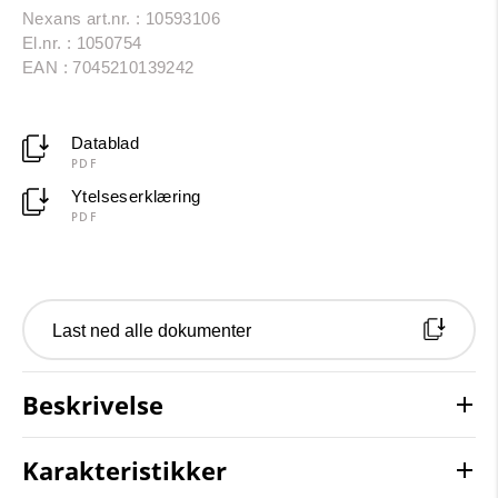
Nexans art.nr. : 10593106
El.nr. : 1050754
EAN : 7045210139242
Datablad
PDF
Ytelseserklæring
PDF
Last ned alle dokumenter
Beskrivelse
Karakteristikker