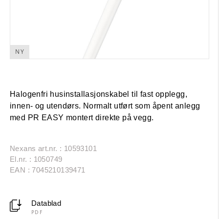
NY
Halogenfri husinstallasjonskabel til fast opplegg,
innen- og utendørs. Normalt utført som åpent anlegg
med PR EASY montert direkte på vegg.
Nexans art.nr. : 10593101
El.nr. : 1050749
EAN : 7045210139471
Datablad
PDF