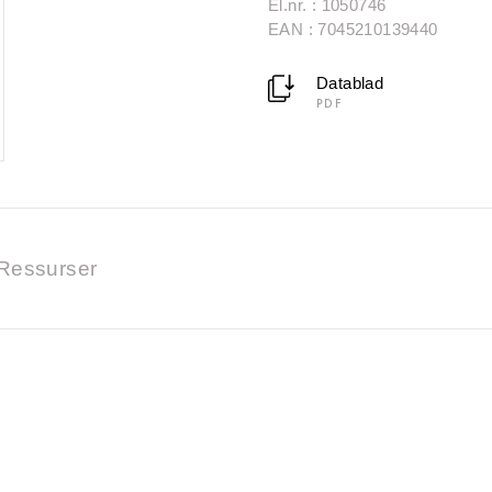
El.nr. : 1050746
EAN : 7045210139440
Datablad
PDF
Ressurser