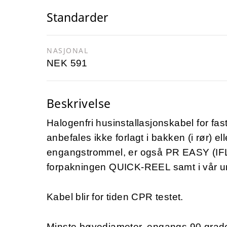
Standarder
NASJONAL
NEK 591
Beskrivelse
Halogenfri husinstallasjonskabel for fas
anbefales ikke forlagt i bakken (i rør) eller
engangstrommel, er også PR EASY (IFLI)
forpakningen QUICK-REEL samt i vår u
Kabel blir for tiden CPR testet.
Minste bøyediameter, engangs 90 grad