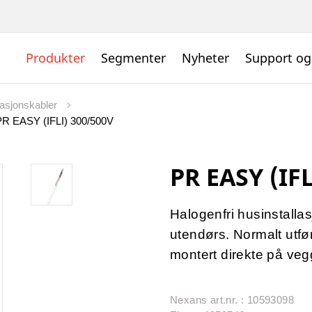
Produkter
Segmenter
Nyheter
Support og
llasjonskabler
PR EASY (IFLI) 300/500V
PR EASY (IFL
Halogenfri husinstallas
utendørs. Normalt ut
montert direkte på veg
Nexans art.nr. : 10593098