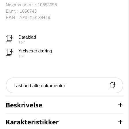
Nexans art.nr. : 10593095
El.nr. : 1050743
EAN : 7045210139419
Datablad
PDF
Ytelseserklæring
PDF
Last ned alle dokumenter
Beskrivelse
Karakteristikker