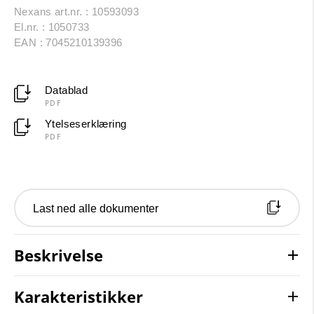
Nexans art.nr. : 10593093
El.nr. : 1050733
EAN : 7045210139396
Datablad
PDF
Ytelseserklæring
PDF
Last ned alle dokumenter
Beskrivelse
Karakteristikker