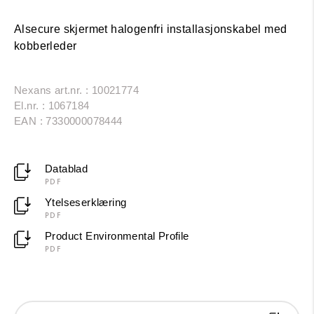
Alsecure skjermet halogenfri installasjonskabel med
kobberleder
Nexans art.nr. : 10021774
El.nr. : 1067184
EAN : 7330000078444
Datablad
PDF
Ytelseserklæring
PDF
Product Environmental Profile
PDF