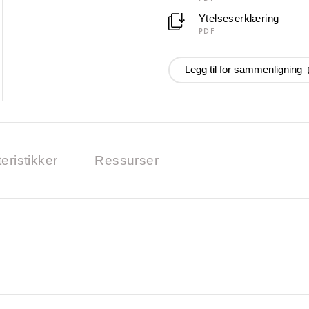
Ytelseserklæring
PDF
Legg til for sammenligning
eristikker
Ressurser