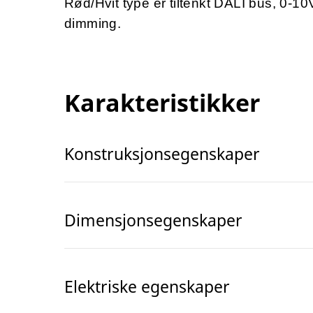
Rød/Hvit type er tiltenkt DALI bus, 0-10V
dimming.
Karakteristikker
Konstruksjonsegenskaper
Dimensjonsegenskaper
Elektriske egenskaper