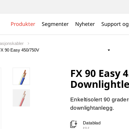
Produkter
Segmenter
Nyheter
Support og
llasjonskabler
FX 90 Easy 
Downlightl
Enkeltisolert 90 graders
downlightanlegg.
Datablad
PDF