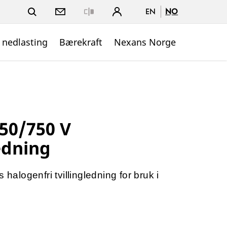
EN
NO
Close
 nedlasting
Bærekraft
Nexans Norge
450/750 V
edning
 halogenfri tvillingledning for bruk i