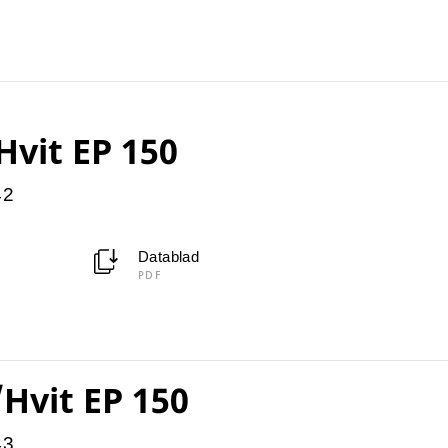
Hvit EP 150
42
Datablad
PDF
/Hvit EP 150
43