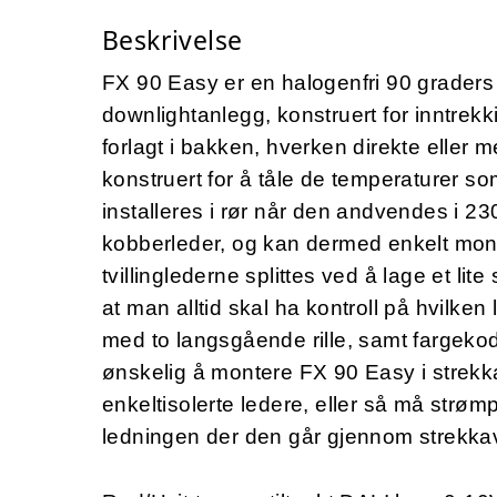
Beskrivelse
FX 90 Easy er en halogenfri 90 graders en
downlightanlegg, konstruert for inntrekki
forlagt i bakken, hverken direkte eller 
konstruert for å tåle de temperaturer so
installeres i rør når den andvendes i 2
kobberleder, og kan dermed enkelt mont
tvillinglederne splittes ved å lage et lit
at man alltid skal ha kontroll på hvilken
med to langsgående rille, samt fargekodin
ønskelig å montere FX 90 Easy i strekk
enkeltisolerte ledere, eller så må strøm
ledningen der den går gjennom strekkav