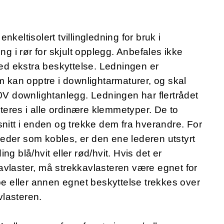
keltisolert tvillingledning for bruk i
ng i rør for skjult opplegg. Anbefales ikke
med ekstra beskyttelse. Ledningen er
m kan opptre i downlightarmaturer, og skal
30V downlightanlegg. Ledningen har flertrådet
eres i alle ordinære klemmetyper. De to
e snitt i enden og trekke dem fra hverandre. For
 leder som kobles, er den ene lederen utstyrt
g blå/hvit eller rød/hvit. Hvis det er
avlaster, må strekkavlasteren være egnet for
pe eller annen egnet beskyttelse trekkes over
lasteren.