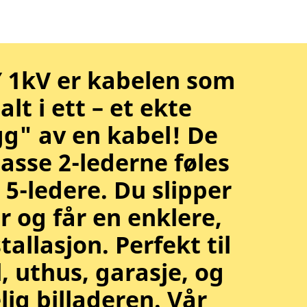
Y 1kV er kabelen som
alt i ett – et ekte
g" av en kabel! De
lasse 2-lederne føles
5-ledere. Du slipper
 og får en enklere,
tallasjon. Perfekt til
, uthus, garasje, og
lig billaderen. Vår