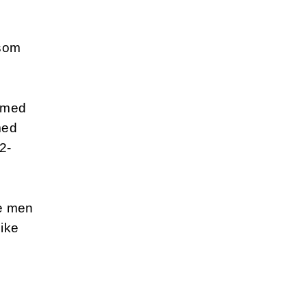
 som
ermed
med
 2-
re men
like