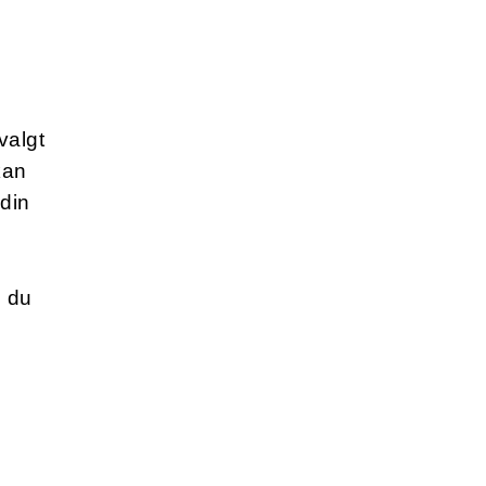
valgt
kan
 din
s du