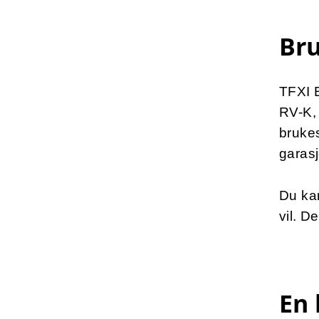
Br
TFXI E
RV-K,
brukes
garas
Du ka
vil. De
En 