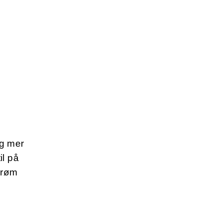
og mer
il på
 drøm