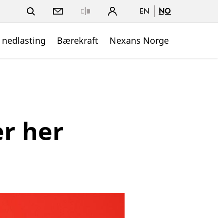
EN
NO
Close
 nedlasting
Bærekraft
Nexans Norge
er her