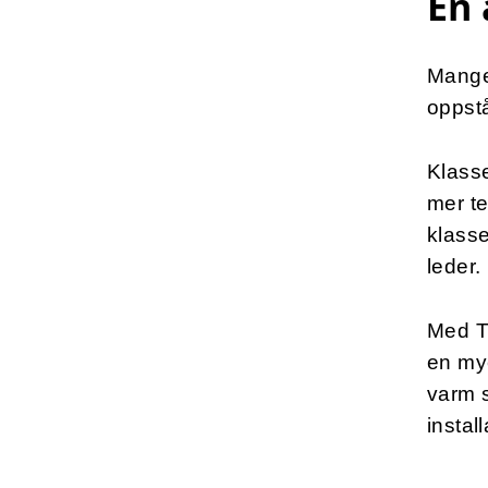
En 
Mange 
oppstå
Klasse
mer t
klasse
leder.
Med T
en mye
varm s
instal