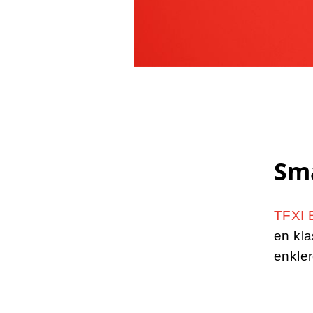
Sma
TFXI 
en kla
enkler