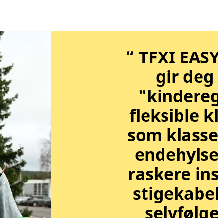
“ TFXI EAS
gir deg 
"kindereg
fleksible k
som klasse 
endehylser
raskere ins
stigekabel
selvfølge