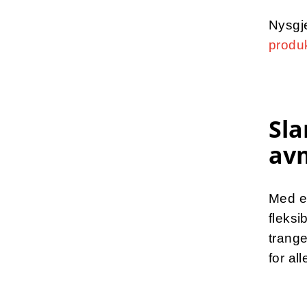
Nysgje
produk
Sla
av
Med e
fleksi
trange
for al