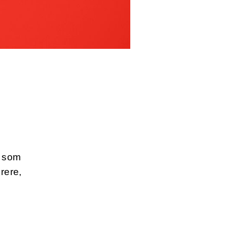
g som
rere,