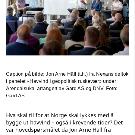
Caption på bilde: Jon Arne Häll (t.h.) fra Nexans deltok
i panelet «Havvind i geopolitisk ruskevær» under
Arendalsuka, arrangert av Gard AS og DNV. Foto:
Gard AS
Hva skal til for at Norge skal lykkes med å
bygge ut havvind – også i krevende tider? Det
var hovedspørsmålet da Jon Arne Häll fra