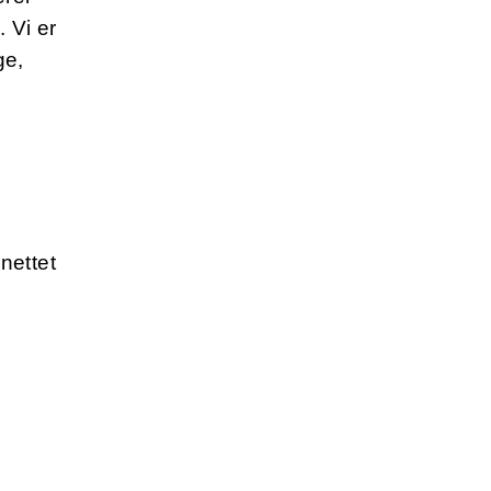
 Vi er
ge,
nettet