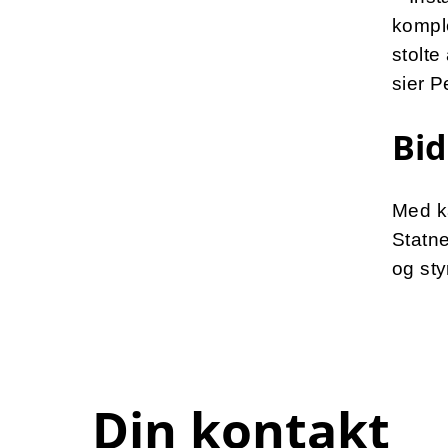
komple
stolte
sier P
Bid
Med ka
Statne
og sty
Din kontakt