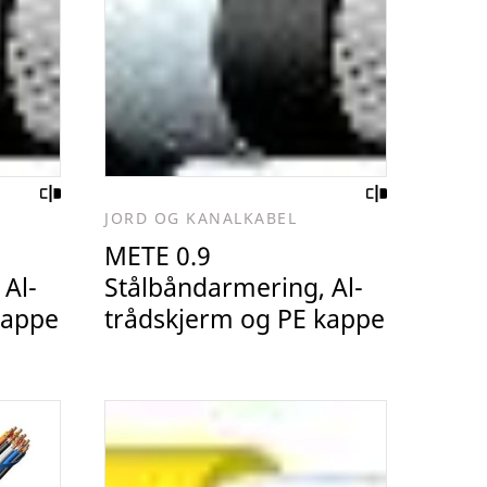
JORD OG KANALKABEL
METE 0.9
Al-
Stålbåndarmering, Al-
kappe
trådskjerm og PE kappe