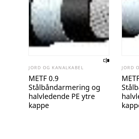
JORD OG KANALKABEL
JORD 
METF 0.9
METF
Stålbåndarmering og
Stål
halvledende PE ytre
halv
kappe
kapp