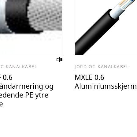
OG KANALKABEL
JORD OG KANALKABEL
 0.6
MXLE 0.6
båndarmering og
Aluminiumsskjerm
ledende PE ytre
e