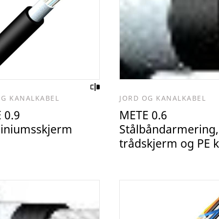
OG KANALKABEL
JORD OG KANALKABEL
 0.9
METE 0.6
iniumsskjerm
Stålbåndarmering, 
trådskjerm og PE 