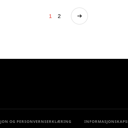
1
2
SJON OG PERSONVERNSERKLÆRING
INFORMASJONSKAPS