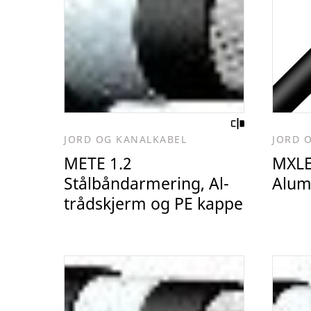
JORD OG KANALKABEL
JORD 
METE 1.2
MXLE
Stålbåndarmering, Al-
Alum
trådskjerm og PE kappe