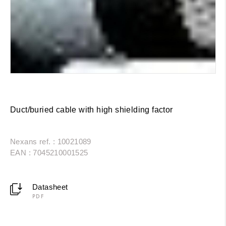
Duct/buried cable with high shielding factor
Nexans ref. : 10021089
EAN : 7045210001525
Datasheet
PDF