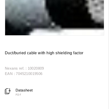
Duct/buried cable with high shielding factor
Nexans ref. : 10020809
EAN : 7045210019506
Datasheet
PDF