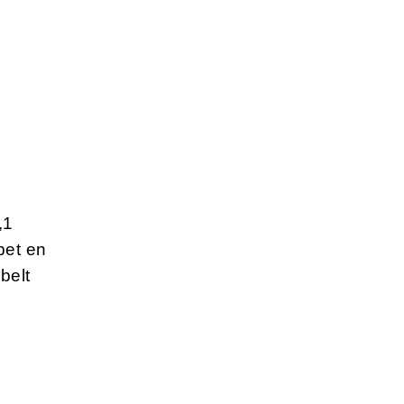
,1
pet en
belt