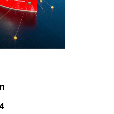
en
44