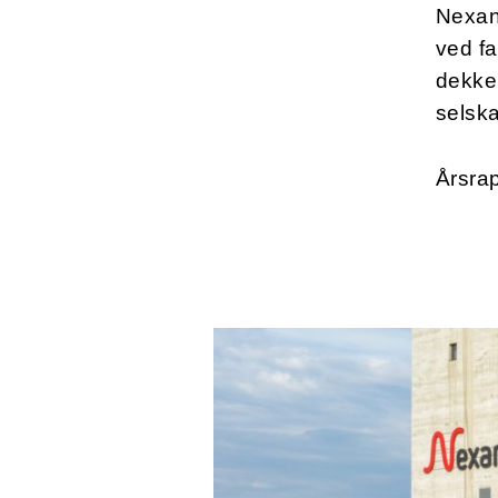
Nexans
ved f
dekker
selska
Årsrap