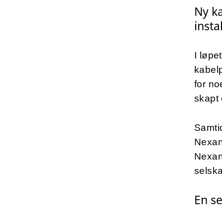
Ny ka
insta
I løpe
kabelp
for n
skapt
Samti
Nexans
Nexans
selska
En se