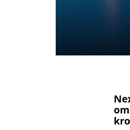
Nex
oms
kro