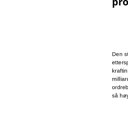
pro
Den s
etters
krafti
millia
ordreb
så hø