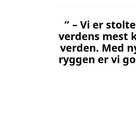
“ – Vi er stol
verdens mest k
verden. Med ny
ryggen er vi go