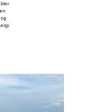
bler
nen
 og
nergi.