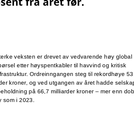
sent fra året før.
terke veksten er drevet av vedvarende høy global
pørsel etter høyspentkabler til havvind og kritisk
nfrastruktur. Ordreinngangen steg til rekordhøye 53
rder kroner, og ved utgangen av året hadde selska
eholdning på 66,7 milliarder kroner – mer enn dob
y som i 2023.