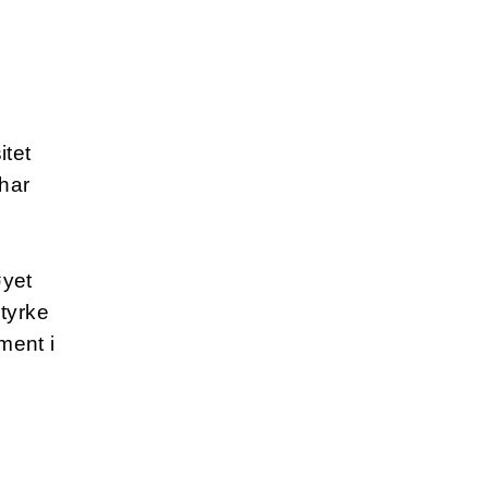
itet
har
øyet
styrke
ment i