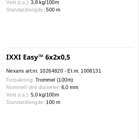
Vekt (ca.):
3,8 kg/100m
Standardlengde:
500 m
IXXI Easy™ 6x2x0,5
Nexans art.nr. 10264820 - El.nr. 1008131
Forpakning:
Trommel (100m)
Nominell ytre diameter:
6,0 mm
Vekt (ca.):
5,0 kg/100m
Standardlengde:
100 m