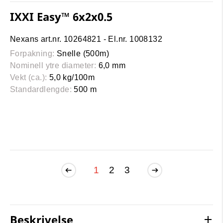
IXXI Easy™ 6x2x0.5
Nexans art.nr. 10264821 - El.nr. 1008132
Forpakning:
Snelle (500m)
Nominell ytre diameter:
6,0 mm
Vekt (ca.):
5,0 kg/100m
Standardlengde:
500 m
1
2
3
Beskrivelse