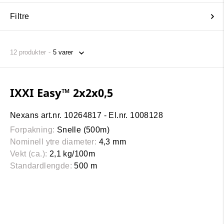
Filtre
12
produkter
IXXI Easy™ 2x2x0,5
Nexans art.nr. 10264817 - El.nr. 1008128
Forpakning:
Snelle (500m)
Nominell ytre diameter:
4,3 mm
Vekt (ca.):
2,1 kg/100m
Standardlengde:
500 m