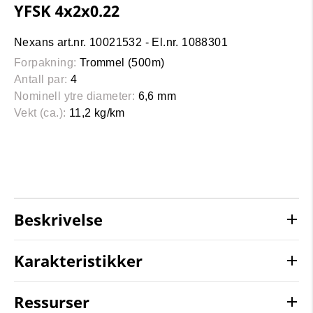
YFSK 4x2x0.22
Nexans art.nr. 10021532 - El.nr. 1088301
Forpakning:
Trommel (500m)
Antall par:
4
Nominell ytre diameter:
6,6 mm
Vekt (ca.):
11,2 kg/km
Beskrivelse
Karakteristikker
Ressurser