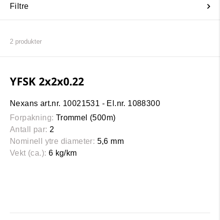
Filtre
2
produkter
YFSK 2x2x0.22
Nexans art.nr. 10021531 - El.nr. 1088300
Forpakning:
Trommel (500m)
Antall par:
2
Nominell ytre diameter:
5,6 mm
Vekt (ca.):
6 kg/km