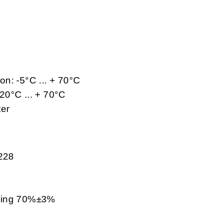
jon: -5°C ... + 70°C
-20°C ... + 70°C
ter
0228
0
kning 70%±3%