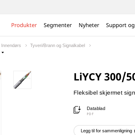
Produkter
Segmenter
Nyheter
Support og
l Innendørs
Tyveri/Brann og Signalkabel
LiYCY 300/
Fleksibel skjermet sig
Datablad
PDF
Legg til for sammenligning