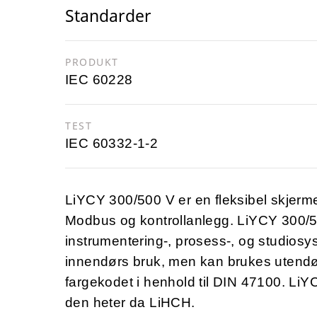
Standarder
PRODUKT
IEC 60228
TEST
IEC 60332-1-2
LiYCY 300/500 V er en fleksibel skjermet
Modbus og kontrollanlegg. LiYCY 300/500
instrumentering-, prosess-, og studiosy
innendørs bruk, men kan brukes utendø
fargekodet i henhold til DIN 47100. LiY
den heter da LiHCH.