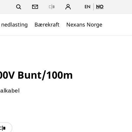
EN
NO
Close
 nedlasting
Bærekraft
Nexans Norge
500V Bunt/100m
nalkabel