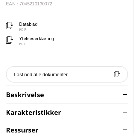
EAN : 7045210130072
Datablad
PDF
Ytelseserklæring
PDF
Last ned alle dokumenter
Beskrivelse
Karakteristikker
Ressurser