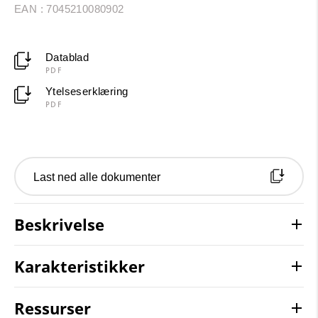
EAN : 7045210080902
Datablad
PDF
Ytelseserklæring
PDF
Last ned alle dokumenter
Beskrivelse
Karakteristikker
Ressurser